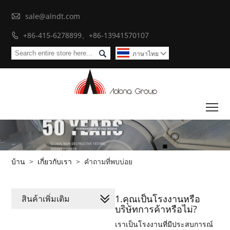

sale@alndt.com
+86-415-6278899、+86-13941570107


ภาษาไทย

To
บ้าน
>
เกี่ยวกับเรา
>
คำถามที่พบบ่อย
1.คุณเป็นโรงงานหรือ
สินค้าเพิ่มเติม
บริษัทการค้าหรือไม่?
เราเป็นโรงงานที่มีประสบการณ์