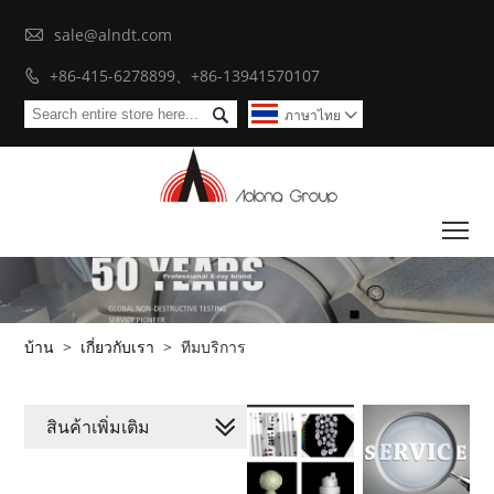

sale@alndt.com
+86-415-6278899、+86-13941570107


ภาษาไทย

To
บ้าน
>
เกี่ยวกับเรา
>
ทีมบริการ
สินค้าเพิ่มเติม