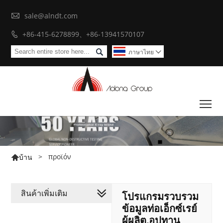

sale@alndt.com
+86-415-6278899、+86-13941570107


ภาษาไทย

To
>
προϊόν
บ้าน

สินค้าเพิ่มเติม
โปรแกรมรวบรวม
ข้อมูลท่อเอ็กซ์เรย์
ผู้ผลิต,อุปทาน