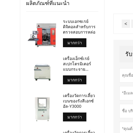
ผลิตภัณฑ์ที่แนะนำ
ระบบเอกซเรย์
<
ดิจิตอลสำหรับการ
ตรวจสอบการหล่อ
มากกว่า
รั
เครื่องเอ็กซ์เรย์
สเปกโตรมิเตอร์
แบบกระจาย
ความยาวคลื่น (อัล-
บีพี-3000)
มากกว่า
เครื่องวัดการเลี้ยว
เบนของรังสีเอกซ์
อัล-Y3000
มากกว่า
เครื่องวัดการเลี้ยว