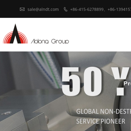

sale@alndt.com
+86-415-6278899、+86-139415
