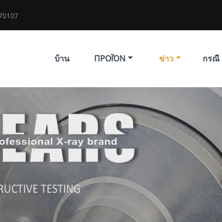
70107
บ้าน
ΠΡΟΪΌΝ
ข่าว
กรณี