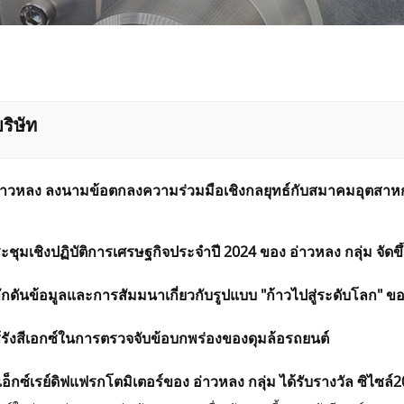
ริษัท
 อ่าวหลง ลงนามข้อตกลงความร่วมมือเชิงกลยุทธ์กับสมาคมอุตสาห
ชุมเชิงปฏิบัติการเศรษฐกิจประจำปี 2024 ของ อ่าวหลง กลุ่ม จัด
กดันข้อมูลและการสัมมนาเกี่ยวกับรูปแบบ "ก้าวไปสู่ระดับโลก" ของ
้รังสีเอกซ์ในการตรวจจับข้อบกพร่องของดุมล้อรถยนต์
งเอ็กซ์เรย์ดิฟแฟรกโตมิเตอร์ของ อ่าวหลง กลุ่ม ได้รับรางวัล ซิไซล