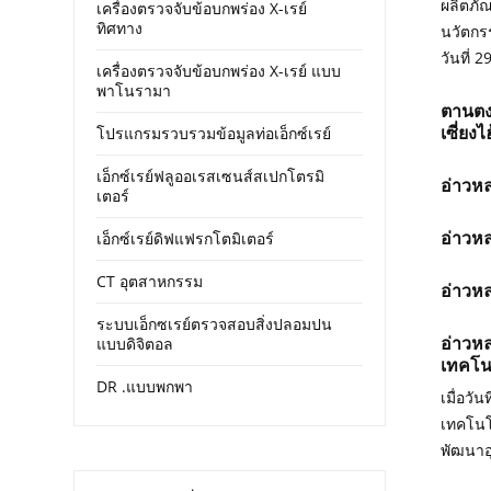
ผลิตภัณ
เครื่องตรวจจับข้อบกพร่อง X-เรย์
ทิศทาง
นวัตกรร
วันที่
เครื่องตรวจจับข้อบกพร่อง X-เรย์ แบบ
พาโนรามา
ตานตง
เซี่ยงไ
โปรแกรมรวบรวมข้อมูลท่อเอ็กซ์เรย์
เอ็กซ์เรย์ฟลูออเรสเซนส์สเปกโตรมิ
อ่าวหล
เตอร์
อ่าวหล
เอ็กซ์เรย์ดิฟแฟรกโตมิเตอร์
CT อุตสาหกรรม
อ่าวห
ระบบเอ็กซเรย์ตรวจสอบสิ่งปลอมปน
อ่าวห
แบบดิจิตอล
เทคโนโ
DR .แบบพกพา
เมื่อว
เทคโนโ
พัฒนาอ