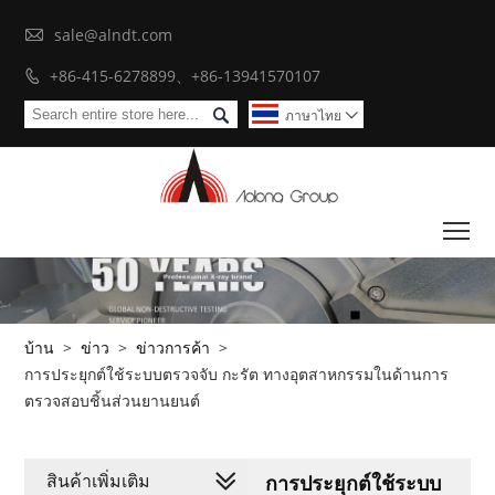

sale@alndt.com
+86-415-6278899、+86-13941570107


ภาษาไทย

To
บ้าน
>
ข่าว
>
ข่าวการค้า
>
การประยุกต์ใช้ระบบตรวจจับ กะรัต ทางอุตสาหกรรมในด้านการ
ตรวจสอบชิ้นส่วนยานยนต์
สินค้าเพิ่มเติม
การประยุกต์ใช้ระบบ