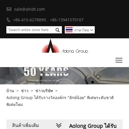

sale@alndt.com
+86-415-6278899、+86-13941570107


ภาษาไทย

To
บ้าน
>
ข่าว
>
ข่าวบริษัท
>
Aolong Group ได้รับรางวัลองค์กร "ยักษ์น้อย" พิเศษระดับชาติ
พิเศษใหม่
สินค้าเพิ่มเติม
Aolong Group ได้รับ