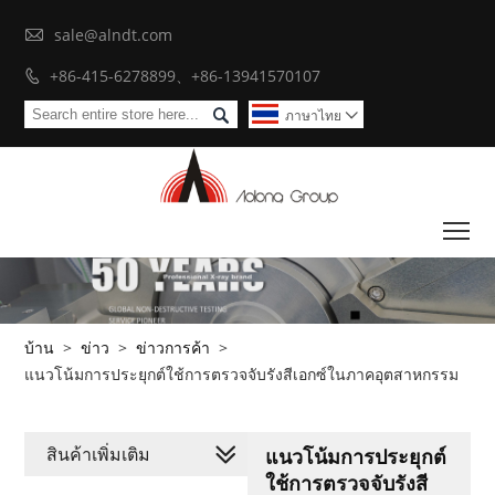

sale@alndt.com
+86-415-6278899、+86-13941570107


ภาษาไทย

To
บ้าน
>
ข่าว
>
ข่าวการค้า
>
แนวโน้มการประยุกต์ใช้การตรวจจับรังสีเอกซ์ในภาคอุตสาหกรรม
สินค้าเพิ่มเติม
แนวโน้มการประยุกต์
ใช้การตรวจจับรังสี