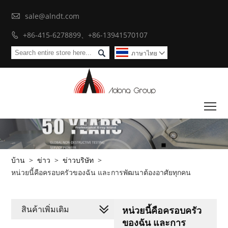

sale@alndt.com
+86-415-6278899、+86-13941570107


ภาษาไทย

To
บ้าน
>
ข่าว
>
ข่าวบริษัท
>
หน่วยนี้คือครอบครัวของฉัน และการพัฒนาต้องอาศัยทุกคน
สินค้าเพิ่มเติม
หน่วยนี้คือครอบครัว
ของฉัน และการ