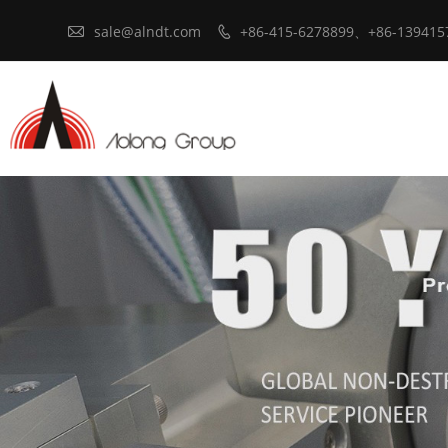

sale@alndt.com
+86-415-6278899、+86-139415
