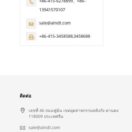
+86-415-6278899、+86-

13941570107
sale@alndt.com

+86-415-3458588,3458688

ติดต่อ

เลขที่ 46 ถนนฟูมิน เขตอุตสาหกรรมหลิงกัง ตานตง
118009 ประเทศจีน

sale@alndt.com