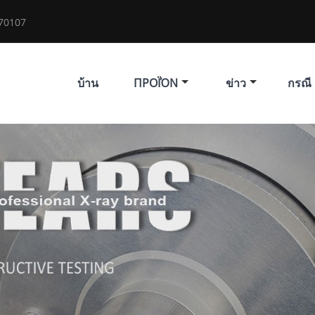
70107
บ้าน
ΠΡΟΪΌΝ
ข่าว
กรณี