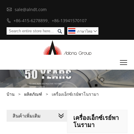

sale@alndt.com
+86-415-6278899、+86-13941570107


ภาษาไทย

To
บ้าน
>
ผลิตภัณฑ์
>
เครื่องเอ็กซ์เรย์พาโนรามา
สินค้าเพิ่มเติม
เครื่องเอ็กซ์เรย์พา
โนรามา