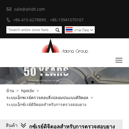

sale@alndt.com
+86-415-6278899、+86-13941570107


ภาษาไทย

To
บ้าน
>
προϊόν
>
ระบบเอ็กซเรย์ตรวจสอบสิ่งปลอมปนแบบดิจิตอล
>
ระบบเอ็กซ์เรย์ดิจิตอลสำหรับการตรวจสอบยาง
สินค้า
ระบบเอ็กซ์เรย์ดิจิตอลสำหรับการตรวจสอบยาง